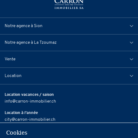
Notre agence à Sion
Notre agence à La Tzoumaz
Vente
Location
Location vacances / saison
info@carron-immobilier.ch
Location à l'année
city@carron-immobilier.ch
Cookies
Vente / Revente
info@carron-immobilier.ch