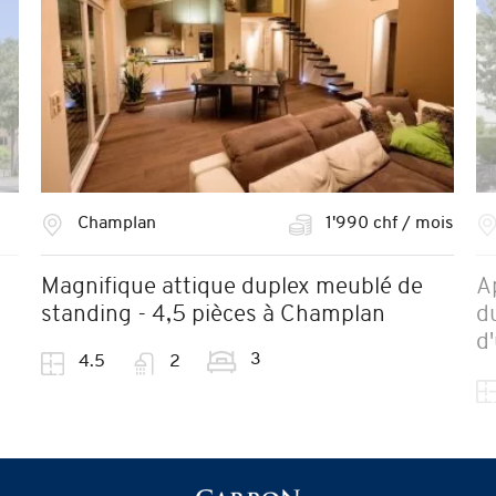
Champlan
1'990 chf / mois
Magnifique attique duplex meublé de
A
standing - 4,5 pièces à Champlan
d
d
3
4.5
2