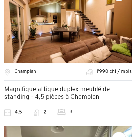
Champlan
1'990 chf / mois
Magnifique attique duplex meublé de
standing - 4,5 pièces à Champlan
3
4.5
2