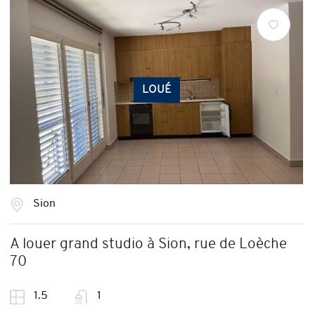
LOUÉ
Sion
A louer grand studio à Sion, rue de Loèche
70
1.5
1