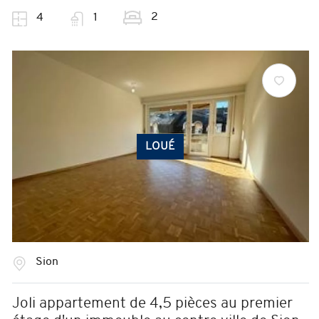
2
4
1
LOUÉ
Sion
Joli appartement de 4,5 pièces au premier