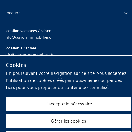
Location
Location vacances / saison
info@carron-immobilier.ch
Location à l'année
city@carron-immobilier.ch
Cookies
Vente / Revente
info@carron-immobilier.ch
En poursuivant votre navigation sur ce site, vous acceptez
l’utilisation de cookies créés par nous-mêmes ou par des
Social
tiers pour vous proposer du contenu personnalisé.
J'accepte le nécessaire
Conditions générales de Carron Immobilier SA
Powered by
iomedia
Gérer les cookies