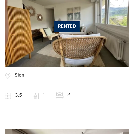
RENTED
Sion
2
3.5
1