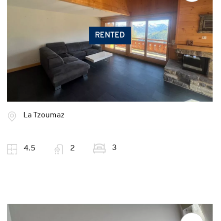
RENTED
La Tzoumaz
3
4.5
2