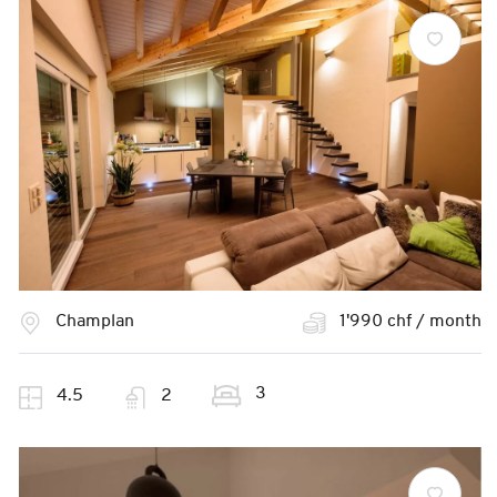
Champlan
1'990 chf / month
3
4.5
2