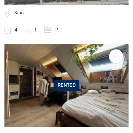
Sion
2
4
1
RENTED