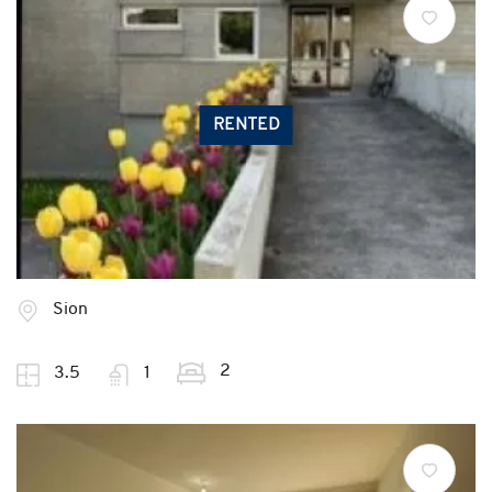
RENTED
Sion
2
3.5
1