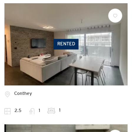
RENTED
Conthey
1
2.5
1