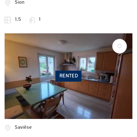
Sion
1.5
1
RENTED
Savièse