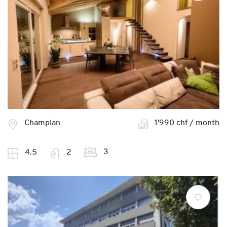
Champlan
1'990 chf / month
3
4.5
2