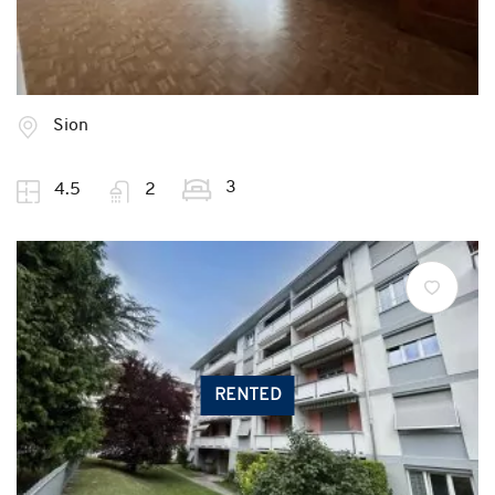
Sion
3
4.5
2
RENTED