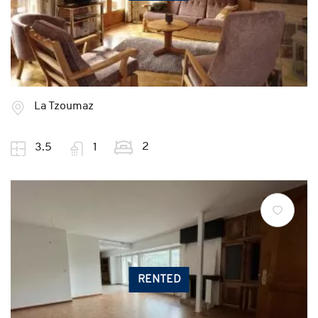
La Tzoumaz
2
3.5
1
RENTED