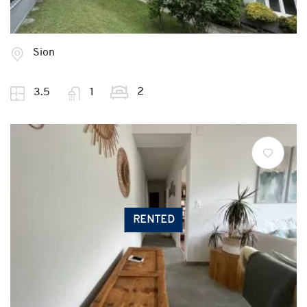
Sion
2
3.5
1
RENTED