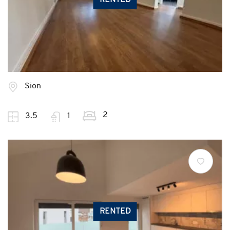
RENTED
Sion
2
3.5
1
RENTED